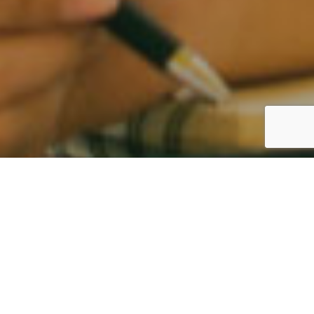
従業員の流出を止める新時代の解決策: 定着率改善コンサルサ
2024.02.16
お問い合わせ
ービス
定着率を改善するためには？ 連載１回目
2024.02.18
従業員の流出を止める新時代の解決策: 定着率改善コンサルサ
2024.02.16
ービス
定着率を改善するためには？ 連載１回目
2024.02.18
ホワイト企業とは
一般的には
「
有給取得率が高い
」「
残業が少ない
」「
教育体制が
整っている
」
などの条件面が良い会社をイメージされることが多
いです。しかし、それ以外にも
「
働く上で社員にチャンスが与え
られている
」「
業績が安定している
」
などの企業としての強さ、